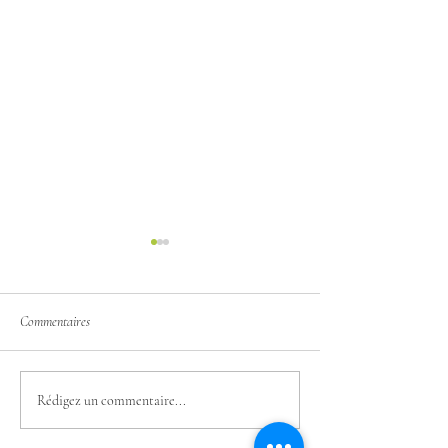
Commentaires
Attention aux étiquet
Ma passion pour les huiles
Rédigez un commentaire...
essentielles