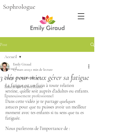
Sophrologue
Post
Accueil
Emily Giraud
Accueil
27 mars 2023
1 min de lecture
3 clés pour mieux gérer sa fatigue
Image et estime de soi
La fatigue est un frein à toute relation 
Éducation bienveillante
sereine, qu’elle soit auprès d’adultes ou enfants.
Épanouissement professionnel
Dans cette vidéo je te partage quelques 
astuces pour que tu puisses avoir un meilleur 
moment avec tes enfants si tu sens que tu es 
fatiguée.
Nous parlerons de l’importance de :